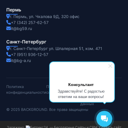
Пермь
г. Пермь, ул. Чкалова 9Д, 320 офис
+7 (342) 257-62-57
it@bg59.ru
Санкт-Петербург
г. Санкт-Петербург ул. Шпалерная 51, ком. 471
+7 (951) 936-12-57
it@bg-a.ru
Консультант
Политика
Пользовательское
Согласие на
Здравствуйте! С радостью
конфиденциальности
соглашение
обработку
ответим на ваши вопросы!
персональных
данных
© 2025 BACKGROUND. Все права защищены
Создать сайт
Заряжено
— Бесплатные Сайты и CRM.